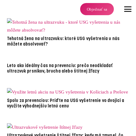
Objednať sa
Tehotná žena na ultrazvuku: ktoré USG vyšetrenia u nás
môžete absolvovať?
Leto ako ideálny čas na prevenciu: prečo neodkladať
ultrazvuk prsníkov, brucha alebo štítnej žľazy
Spolu za prevenciou: Príďte na USG vyšetrenie vo dvojici a
využite výhodnejšiu letnú cenu
Ultrazvukové vyšetrenie štítnej žľazy: kedy má zmysel, čo