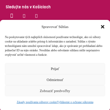
Sledujte nás v Košiciach
Sledujte nás v Prešove
Spravovať Súhlas
Na poskytovanie tých najlepších skúseností používame technológie, ako sú súbory
cookie na ukladanie a/alebo prístup k informáciám o zariadení. Súhlas s týmito
technológiami nám umožní spracovávať údaje, ako je správanie pri prehliadaní alebo
jedinečné ID na tejto stránke. Nesúhlas alebo odvolanie súhlasu môže nepriaznivo
ovplyvniť určité vlastnosti a funkcie.
2025 AdNa s.r.o.
IČO 51408783, DIČ 2120679121, IČ DPH SK2120679121,
podľa §7a, registrácia od 31.10.2019, SK NACE 86220 Činnosti špeciálnej lekárskej
Prijať
praxe podľa účtovnej závierky a Štatistického úradu SR
Ultrazvukové pracovisko s.r.o.
IČO
55817998
, DIČ
2122096680
, IČ DPH
Odmietnuť
SK2122096680, podľa §7a,
registrácia od 20.5.2025
, SK NACE82990 Ostatné
pomocné obchodné činnosti i. n.
podľa účtovnej závierky a Štatistického úradu SR
Zobraziť predvoľby
© 2025 AdNa s.r.o. Všetky práva vyhradené.
vytvoril
rastoprachar.sk
Zásady používania súborov cookie
Vyhlásenie o ochrane súkromia